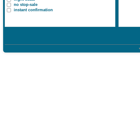
Pet-friendly
ADIN 
no stop-sale
VIP
ADORA
instant confirmation
Youth
ADORA
AKDOR
Басейн з підігрівом
AKKA 
Бюджетні
AKKA 
Заселяют одиноких чоловіків (пі
AKKA 
Корпоративний сигмент
AKKA 
AKRA 
AKRA 
AKRA 
AKRA 
ALAIY
ALAIY
ALAN 
ALANY
ALARC
ALBA 
ALBA 
ALBA 
ALDER
ALDER
ALERI