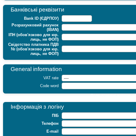
Банківські реквізити
Bank ID (ЄДРПОУ)
Розрахунковий рахунок
(IBAN)
ІПН (обов'язково для юр.
лиць, не ФОП)
Свідотство платника ПДВ
№ (обов'язково для юр.
лиць, не ФОП)
General information
VAT rate
Code word
Поля, помічені
жирним
шр
Інформація з логіну
ПІБ
Телефон
E-mail