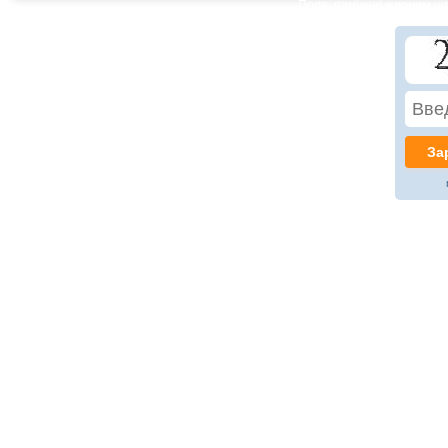
Поля, помічені
жирним
шр