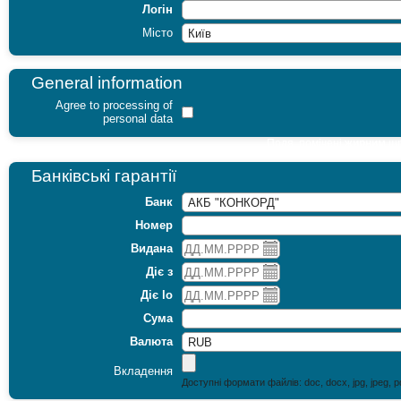
Логін
Місто
General information
Agree to processing of
personal data
Поля, помічені
жирним
шр
Банківські гарантії
Банк
Номер
Видана
Діє з
Діє lо
Сума
Валюта
Вкладення